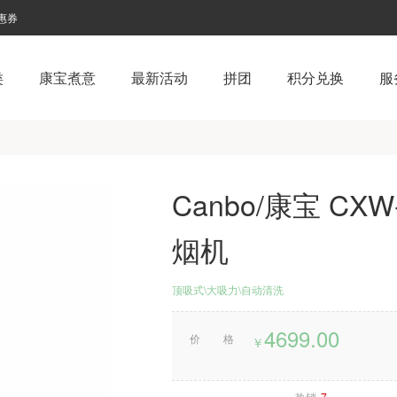
惠券
类
康宝煮意
最新活动
拼团
积分兑换
服
Canbo/康宝 CXW
烟机
顶吸式\大吸力\自动清洗
4699.00
价格
￥
热销
7