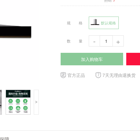
规格
默认规格
-
+
数量
加入购物车
官方正品
7天无理由退换货
>
保障